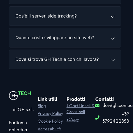
Cos'è il server-side tracking?
Quanto costa sviluppare un sito web?
Dove si trova GH Tech e con chi lavora?
TECH
Link utili
Prodotti
Contatti
dev@gh.compa
Blog
J Cart Upsell &
di GH s.r.l.
Cross-sell
Privacy Policy
+39
+Copy
3792422858
Cookie Policy
Partiamo
Accessibilità
dalla tua