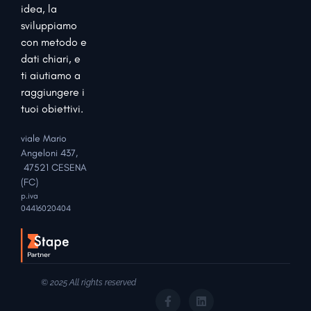
idea, la
sviluppiamo
con metodo e
dati chiari, e
ti aiutiamo a
raggiungere i
tuoi obiettivi.
viale Mario
Angeloni 437,
47521 CESENA
(FC)
p.iva
04416020404
© 2025 All rights reserved