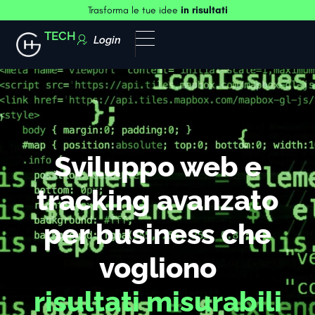
Trasforma le tue idee
in risultati
TECH
Login
Sviluppo web e
tracking avanzato
per business che
vogliono
risultati misurabili