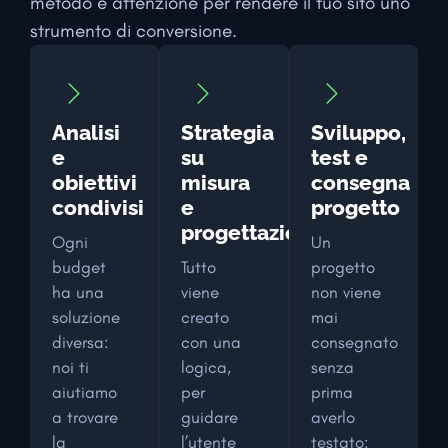
metodo e attenzione per rendere il tuo sito uno
strumento di conversione.
Analisi
Strategia
Sviluppo,
e
su
test e
obiettivi
misura
consegna
condivisi
e
progetto
progettazione
Ogni
Un
budget
Tutto
progetto
ha una
viene
non viene
soluzione
creato
mai
diversa:
con una
consegnato
noi ti
logica,
senza
aiutiamo
per
prima
a trovare
guidare
averlo
la
l’utente
testato: