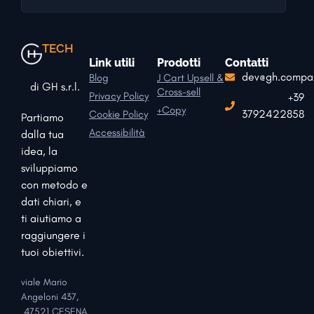
TECH
Link utili
Prodotti
Contatti
dev@gh.compa
Blog
J Cart Upsell &
di GH s.r.l.
Cross-sell
Privacy Policy
+39
+Copy
3792422858
Cookie Policy
Partiamo
Accessibilità
dalla tua
idea, la
sviluppiamo
con metodo e
dati chiari, e
ti aiutiamo a
raggiungere i
tuoi obiettivi.
viale Mario
Angeloni 437,
47521 CESENA