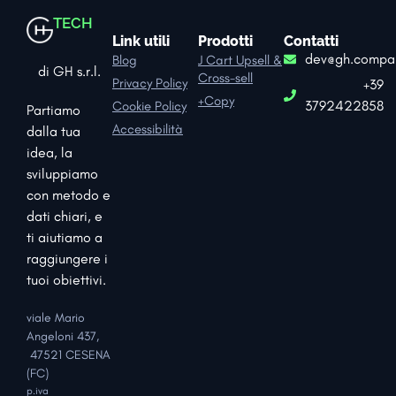
TECH
Link utili
Prodotti
Contatti
dev@gh.compa
Blog
J Cart Upsell &
di GH s.r.l.
Cross-sell
Privacy Policy
+39
+Copy
3792422858
Cookie Policy
Partiamo
Accessibilità
dalla tua
idea, la
sviluppiamo
con metodo e
dati chiari, e
ti aiutiamo a
raggiungere i
tuoi obiettivi.
viale Mario
Angeloni 437,
47521 CESENA
(FC)
p.iva