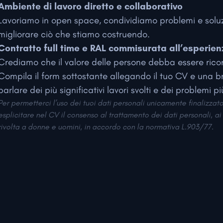
Ambiente di lavoro diretto e collaborativo
Lavoriamo in open space, condividiamo problemi e soluzi
migliorare ciò che stiamo costruendo.
Contratto full time e RAL commisurata all’esperien
Crediamo che il valore delle persone debba essere rico
Compila il form sottostante allegando il tuo CV e una b
parlare dei più significativi lavori svolti e dei problemi p
Per permetterci l’uso dei tuoi dati personali unicamente finalizzato
esplicitare nel CV il consenso al trattamento dei dati personali, a
rivolta a donne e uomini, in accordo con la normativa L.903/77.