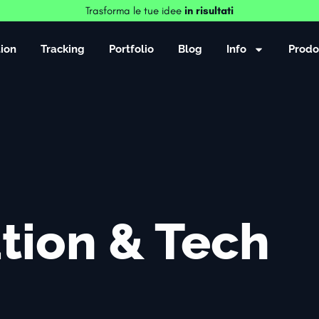
Trasforma le tue idee
in risultati
ion
Tracking
Portfolio
Blog
Info
Prodo
tion & Tech