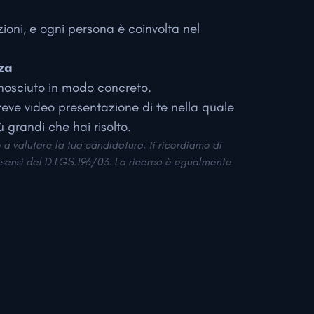
oni, e ogni persona è coinvolta nel
za
nosciuto in modo concreto.
reve video presentazione di te nella quale
iù grandi che hai risolto.
 a valutare la tua candidatura, ti ricordiamo di
i sensi del D.LGS.196/03. La ricerca è egualmente