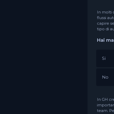
In molti 
flussi aut
capire s
tipo di a
Hai ma
Si
No
In GH cre
importan
team. Per