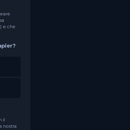
reare
ssa
) e che
apier?
 il
a nostra