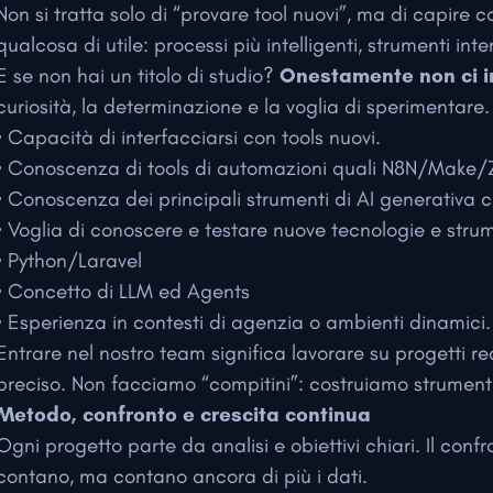
Non si tratta solo di “provare tool nuovi”, ma di capire
qualcosa di utile: processi più intelligenti, strumenti inte
E se non hai un titolo di studio?
Onestamente non ci i
curiosità, la determinazione e la voglia di sperimentare.
• Capacità di interfacciarsi con tools nuovi.
• Conoscenza di tools di automazioni quali N8N/Make/
• Conoscenza dei principali strumenti di AI generativa
• Voglia di conoscere e testare nuove tecnologie e strum
• Python/Laravel
• Concetto di LLM ed Agents
• Esperienza in contesti di agenzia o ambienti dinamici.
Entrare nel nostro team significa lavorare su progetti rea
preciso. Non facciamo “compitini”: costruiamo strumenti
Metodo, confronto e crescita continua
Ogni progetto parte da analisi e obiettivi chiari. Il conf
contano, ma contano ancora di più i dati.