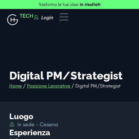
Trasforma le tue idee
in risultati
TECH
Login
Digital PM/Strategist
Home
/
Posizione Lavorativa
/ Digital PM/Strategist
Luogo
In sede - Cesena
Esperienza