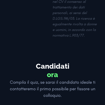
nel CV il consenso al
trattamento dei dati
personali, ai sensi del
D.LGS.196/03. La ricerca è
egualmente rivolta a donne
e uomini, in accordo con la
normativa L.903/77.
Candidati
ora
Compila il quiz, se sarai il candidato ideale ti
contatteremo il prima possibile per fissare un
colloquio.