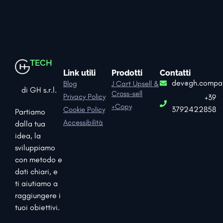
TECH
Link utili
Prodotti
Contatti
dev@gh.compa
Blog
J Cart Upsell &
di GH s.r.l.
Cross-sell
Privacy Policy
+39
+Copy
3792422858
Cookie Policy
Partiamo
Accessibilità
dalla tua
idea, la
sviluppiamo
con metodo e
dati chiari, e
ti aiutiamo a
raggiungere i
tuoi obiettivi.