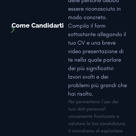
delle persone debba
essere riconosciuto in
modo concreto.
Come Candidarti
Compila il form
sottostante allegando il
tuo CV e una breve
video presentazione di
te nella quale parlare
dei più significativi
lavori svolti e dei
problemi più grandi che
hai risolto.
Per permetterci l’uso dei
tuoi dati personali
unicamente finalizzato a
valutare la tua candidatura,
ti ricordiamo di esplicitare